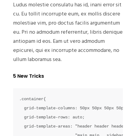
Ludus molestie consulatu has id, inani error sit
cu. Eu tollit incorrupte eum, ex mollis discere
molestiae vim, pro doctus facilis argumentum
eu. Pri no admodum referrentur, libris denique
antiopam id eos. Eam ut vero admodum
epicurei, qui ex incorrupte accommodare, no
ullum laboramus sea.
5 New Tricks
.container{

  grid-template-columns: 50px 50px 50px 50px;

  grid-template-rows: auto;

  grid-template-areas: "header header header head
                       "main main . sidebar"
