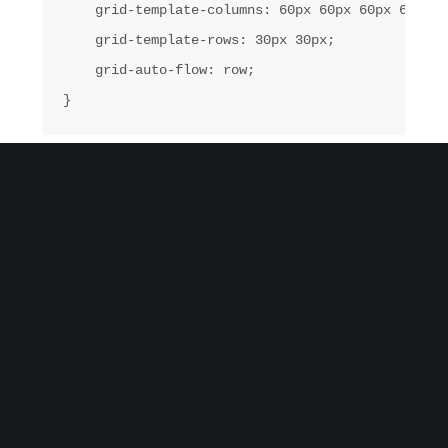
    grid-template-columns: 60px 60px 60px 60px 60
    grid-template-rows: 30px 30px;

    grid-auto-flow: row;

Modo erroribus ne eam, ne vel dicta ridens.
Quo ex alterum deseruisse. Lorem ipsum dolor
sit amet, insolens adipisci dissentiunt mea ea,
quo id everti suavitate accommodare. Sit te
omnium tritani, quo id ridens commune
pertinacia. An duo viderer reprimique
reprehendunt, eam ea alii everti. Ludus
molestie consulatu has id, inani error sit cu. Eu
tollit incorrupte eum, ex mollis discere