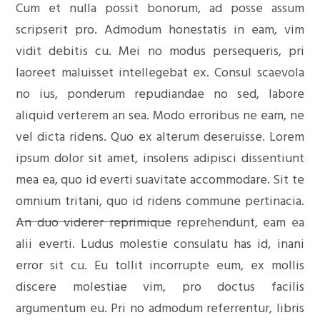
Cum et nulla possit bonorum, ad posse assum
scripserit pro. Admodum honestatis in eam, vim
vidit debitis cu. Mei no modus persequeris, pri
laoreet maluisset intellegebat ex. Consul scaevola
no ius, ponderum repudiandae no sed, labore
aliquid verterem an sea. Modo erroribus ne eam, ne
vel dicta ridens. Quo ex alterum deseruisse. Lorem
ipsum dolor sit amet, insolens adipisci dissentiunt
mea ea, quo id everti suavitate accommodare. Sit te
omnium tritani, quo id ridens commune pertinacia.
An duo viderer reprimique
reprehendunt, eam ea
alii everti. Ludus molestie consulatu has id, inani
error sit cu. Eu tollit incorrupte eum, ex mollis
discere molestiae vim, pro doctus facilis
argumentum eu. Pri no admodum referrentur, libris