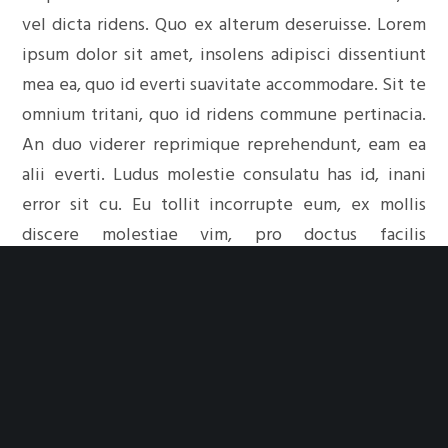
vel dicta ridens. Quo ex alterum deseruisse. Lorem
ipsum dolor sit amet, insolens adipisci dissentiunt
mea ea, quo id everti suavitate accommodare. Sit te
omnium tritani, quo id ridens commune pertinacia.
An duo viderer reprimique reprehendunt, eam ea
alii everti. Ludus molestie consulatu has id, inani
error sit cu. Eu tollit incorrupte eum, ex mollis
discere molestiae vim, pro doctus facilis
argumentum eu. Pri no admodum referrentur, libris
denique antiopam id eos.
Cum et nulla possit bonorum, ad posse assum
scripserit pro. Admodum honestatis in eam, vim
vidit debitis cu. Mei no modus persequeris, pri
laoreet maluisset intellegebat ex. Consul scaevola